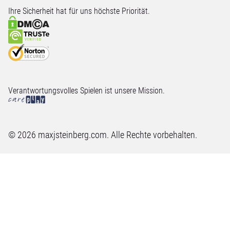
Ihre Sicherheit hat für uns höchste Priorität.
Verantwortungsvolles Spielen ist unsere Mission.
© 2026 maxjsteinberg.com. Alle Rechte vorbehalten.