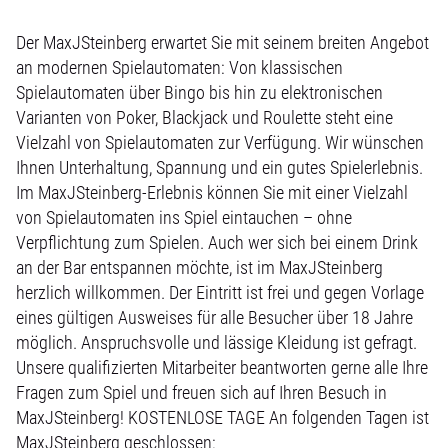
Der MaxJSteinberg erwartet Sie mit seinem breiten Angebot
an modernen Spielautomaten: Von klassischen
Spielautomaten über Bingo bis hin zu elektronischen
Varianten von Poker, Blackjack und Roulette steht eine
Vielzahl von Spielautomaten zur Verfügung. Wir wünschen
Ihnen Unterhaltung, Spannung und ein gutes Spielerlebnis.
Im MaxJSteinberg-Erlebnis können Sie mit einer Vielzahl
von Spielautomaten ins Spiel eintauchen – ohne
Verpflichtung zum Spielen. Auch wer sich bei einem Drink
an der Bar entspannen möchte, ist im MaxJSteinberg
herzlich willkommen. Der Eintritt ist frei und gegen Vorlage
eines gültigen Ausweises für alle Besucher über 18 Jahre
möglich. Anspruchsvolle und lässige Kleidung ist gefragt.
Unsere qualifizierten Mitarbeiter beantworten gerne alle Ihre
Fragen zum Spiel und freuen sich auf Ihren Besuch in
MaxJSteinberg! KOSTENLOSE TAGE An folgenden Tagen ist
MaxJSteinberg geschlossen: