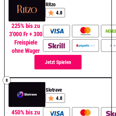
Ritzo
4.8
225% bis zu
3'000 Fr + 300
Freispiele
ohne Wager
Jetzt Spielen
Slotrave
4.8
450% bis zu